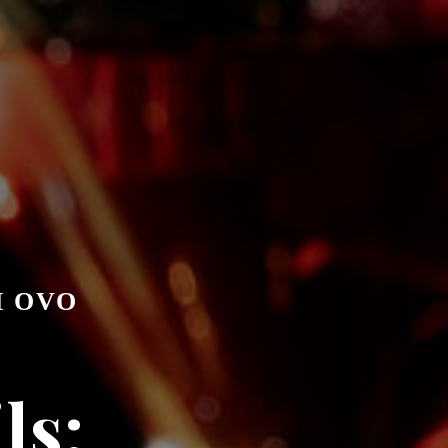
Н OVO
ls: